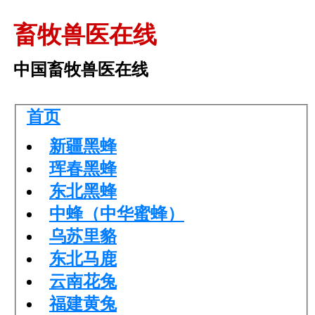
畜牧兽医在线
中国畜牧兽医在线
首页
新疆黑蜂
珲春黑蜂
东北黑蜂
中蜂（中华蜜蜂）
乌苏里貉
东北马鹿
云南花兔
福建黄兔